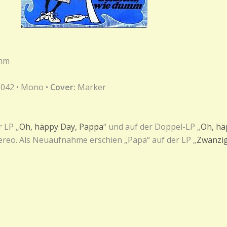
umm
 042 • Mono •
Cover:
Marker
r LP „
Oh, häppy Day, Pap
p
a
“ und auf der Doppel-LP „
Oh, hä
ereo. Als Neuaufnahme erschien „Papa“ auf der LP „
Zwanzig