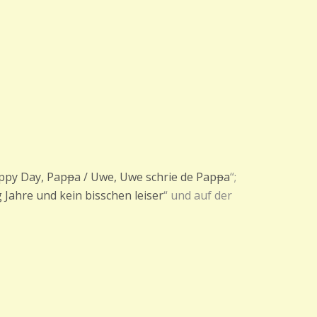
ppy Day, Pap
p
a / Uwe, Uwe schrie de Pap
p
a
“;
 Jahre und kein bisschen leiser
“ und auf der