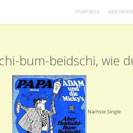
STARTSEITE
GESCHICHT
schi-bum-beidschi, wie
Nächste Single